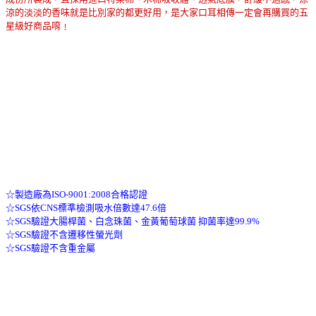
涼的淡淡的香味就是比別家的都更好用，是大家口耳相傳一定會再購買的五
星級好商品唷﹗
☆製造廠為ISO-9001:2008合格認證
☆SGS依CNS標準檢測吸水倍數達47.6倍
☆SGS驗證大腸桿菌、白念珠菌、金黃葡萄球菌 抑菌率達99.9%
☆SGS驗證不含遷移性螢光劑
☆SGS驗證不含重金屬