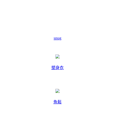
snug
塑身衣
魚鬆