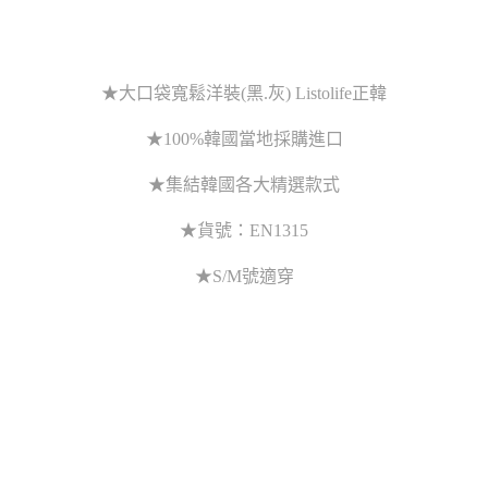
★大口袋寬鬆洋裝(黑.灰) Listolife正韓
★100%韓國當地採購進口
★集結韓國各大精選款式
★貨號：EN1315
★S/M號適穿