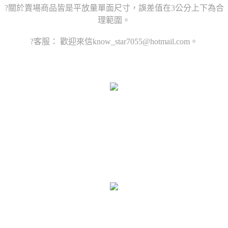
?關於賣場商品皆是平放量單面尺寸，誤差值在3公分上下為合
理範圍。
?客服： 歡迎來信know_star7055@hotmail.com。