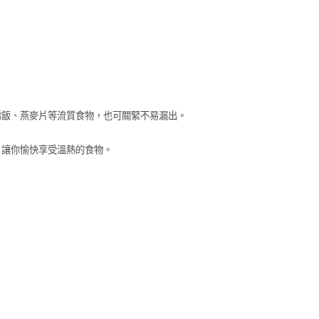
稀飯、燕麥片等流質食物，也可關緊不易漏出。
，讓你愉快享受溫熱的食物。