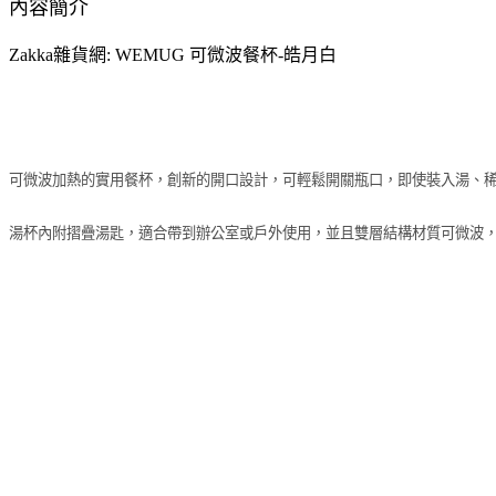
內容簡介
Zakka雜貨網: WEMUG 可微波餐杯-皓月白
可微波加熱的實用餐杯，創新的開口設計，可輕鬆開關瓶口，即使裝入湯、
湯杯內附摺疊湯匙，適合帶到辦公室或戶外使用，並且雙層結構材質可微波