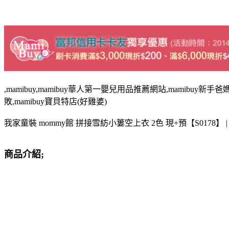
,mamibuy,mamibuy華人第一嬰兒用品推薦網站,mamibuy新手爸媽
敗,mamibuy寶貝特店(好雞婆)
我家童裝 mommy館 拼接雪紡小簍空上衣 2色 現+預【S0178】 | :
商品介紹;