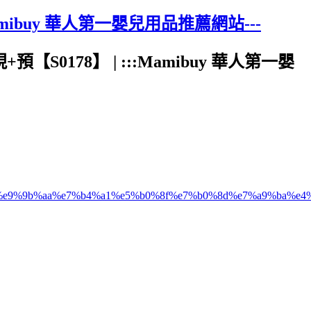
Mamibuy 華人第一嬰兒用品推薦網站---
0178】 | :::Mamibuy 華人第一嬰
e%a5%e9%9b%aa%e7%b4%a1%e5%b0%8f%e7%b0%8d%e7%a9%ba%