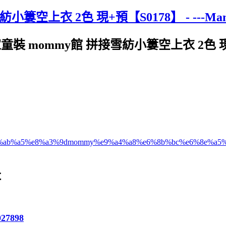
紡小簍空上衣 2色 現+預【S0178】 - ---
 mommy館 拼接雪紡小簍空上衣 2色 現+預【S
e%b6%e7%ab%a5%e8%a3%9dmommy%e9%a4%a8%e6%8b%bc%e6%8
址
027898