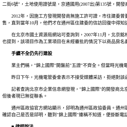
二街6號"，土地使用證號是，京通國用(2007出)第135號，
2012年，因施工方發現開發商無施工許可證，市住建委曾要求
售，直到當年10月，他們才在通州區住建委的信訪回復中得知
在北京市國土資源局網站可查詢到，2007年11月，北京銘
也提到，該項目作為工業項目在未經審批的情況下以商品房名
手續不全仍先行建設
業主們稱，"錦上國際"開盤前"五證"不齊全。但當時光機
昨日下午，光機電管委會表示不接受媒體采訪，拒絕對該
記者查詢北京市企業信息網發現，"錦上國際"的開發商北京銘林
但後者現已無從聯系。
通州區政協官方網站顯示，邱明為通州區政協委員。通州區政
確認自己是否是邱明，聽到"錦上國際"連稱不知道，便掛斷電
■ 律師說法