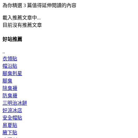
為你精選 3 篇值得延伸閱讀的內容
載入推薦文章中...
目前沒有推薦文章
好站推薦
..
衣領貼
帽沿貼
腳臭剋星
腳臭
除臭襪
防臭襪
三明治冰餅
好涼冰店
安全帽貼
易夏貼
腋下貼