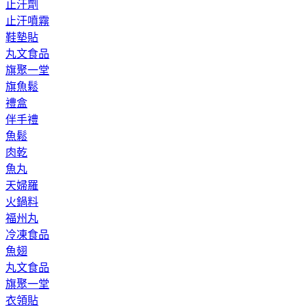
止汗劑
止汗噴霧
鞋墊貼
丸文食品
旗聚一堂
旗魚鬆
禮盒
伴手禮
魚鬆
肉乾
魚丸
天婦羅
火鍋料
福州丸
冷凍食品
魚翅
丸文食品
旗聚一堂
衣領貼