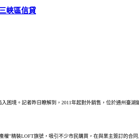
 三峽區信貸
困境。記者昨日瞭解到，2011年起對外銷售，位於通州臺湖鎮
大產權"精裝LOFT旗號，吸引不少市民購買，在與業主簽訂的合